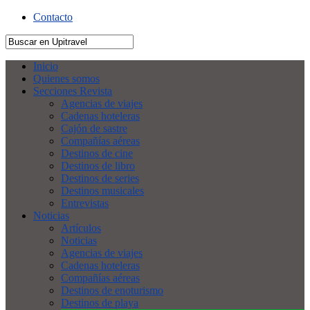
Contacto
Inicio
Quienes somos
Secciones Revista
Agencias de viajes
Cadenas hoteleras
Cajón de sastre
Compañías aéreas
Destinos de cine
Destinos de libro
Destinos de series
Destinos musicales
Entrevistas
Noticias
Artículos
Noticias
Agencias de viajes
Cadenas hoteleras
Compañías aéreas
Destinos de enoturismo
Destinos de playa