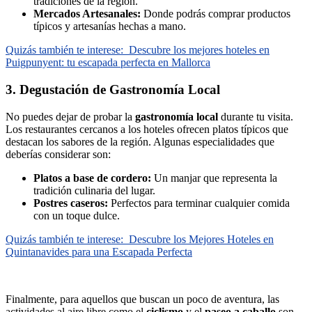
tradiciones de la región.
Mercados Artesanales:
Donde podrás comprar productos
típicos y artesanías hechas a mano.
Quizás también te interese:
Descubre los mejores hoteles en
Puigpunyent: tu escapada perfecta en Mallorca
3. Degustación de Gastronomía Local
No puedes dejar de probar la
gastronomía local
durante tu visita.
Los restaurantes cercanos a los hoteles ofrecen platos típicos que
destacan los sabores de la región. Algunas especialidades que
deberías considerar son:
Platos a base de cordero:
Un manjar que representa la
tradición culinaria del lugar.
Postres caseros:
Perfectos para terminar cualquier comida
con un toque dulce.
Quizás también te interese:
Descubre los Mejores Hoteles en
Quintanavides para una Escapada Perfecta
Finalmente, para aquellos que buscan un poco de aventura, las
actividades al aire libre como el
ciclismo
y el
paseo a caballo
son