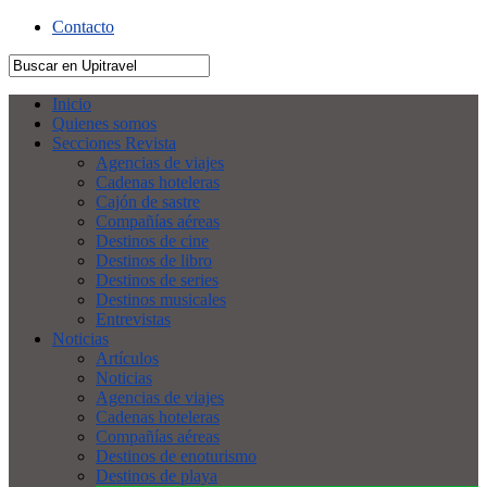
Contacto
Inicio
Quienes somos
Secciones Revista
Agencias de viajes
Cadenas hoteleras
Cajón de sastre
Compañías aéreas
Destinos de cine
Destinos de libro
Destinos de series
Destinos musicales
Entrevistas
Noticias
Artículos
Noticias
Agencias de viajes
Cadenas hoteleras
Compañías aéreas
Destinos de enoturismo
Destinos de playa