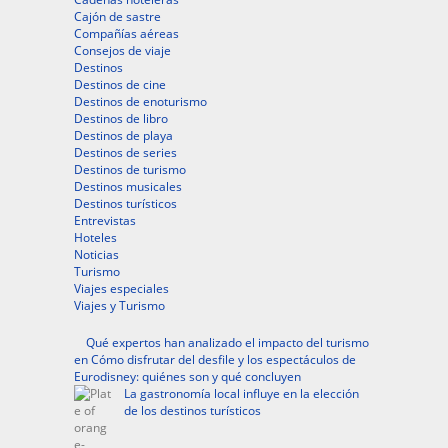
Cajón de sastre
Compañías aéreas
Consejos de viaje
Destinos
Destinos de cine
Destinos de enoturismo
Destinos de libro
Destinos de playa
Destinos de series
Destinos de turismo
Destinos musicales
Destinos turísticos
Entrevistas
Hoteles
Noticias
Turismo
Viajes especiales
Viajes y Turismo
Qué expertos han analizado el impacto del turismo
en Cómo disfrutar del desfile y los espectáculos de
Eurodisney: quiénes son y qué concluyen
La gastronomía local influye en la elección
de los destinos turísticos