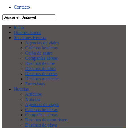
Contacto
Inicio
Quienes somos
Secciones Revista
Agencias de viajes
Cadenas hoteleras
Cajón de sastre
Compañías aéreas
Destinos de cine
Destinos de libro
Destinos de series
Destinos musicales
Entrevistas
Noticias
Artículos
Noticias
Agencias de viajes
Cadenas hoteleras
Compañías aéreas
Destinos de enoturismo
Destinos de playa