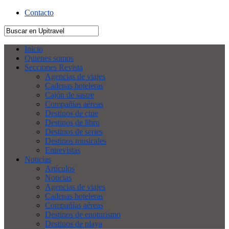
Contacto
Inicio
Quienes somos
Secciones Revista
Agencias de viajes
Cadenas hoteleras
Cajón de sastre
Compañías aéreas
Destinos de cine
Destinos de libro
Destinos de series
Destinos musicales
Entrevistas
Noticias
Artículos
Noticias
Agencias de viajes
Cadenas hoteleras
Compañías aéreas
Destinos de enoturismo
Destinos de playa