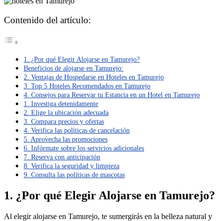
Contenido del artículo:
1. ¿Por qué Elegir Alojarse en Tamurejo?
Beneficios de alojarse en Tamurejo:
2. Ventajas de Hospedarse en Hoteles en Tamurejo
3. Top 5 Hoteles Recomendados en Tamurejo
4. Consejos para Reservar tu Estancia en un Hotel en Tamurejo
1. Investiga detenidamente
2. Elige la ubicación adecuada
3. Compara precios y ofertas
4. Verifica las políticas de cancelación
5. Aprovecha las promociones
6. Infórmate sobre los servicios adicionales
7. Reserva con anticipación
8. Verifica la seguridad y limpieza
9. Consulta las políticas de mascotas
1. ¿Por qué Elegir Alojarse en Tamurejo?
Al elegir alojarse en Tamurejo, te sumergirás en la belleza natural y