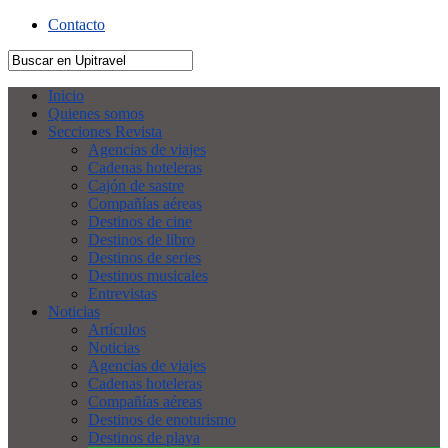
Contacto
Inicio
Quienes somos
Secciones Revista
Agencias de viajes
Cadenas hoteleras
Cajón de sastre
Compañías aéreas
Destinos de cine
Destinos de libro
Destinos de series
Destinos musicales
Entrevistas
Noticias
Artículos
Noticias
Agencias de viajes
Cadenas hoteleras
Compañías aéreas
Destinos de enoturismo
Destinos de playa