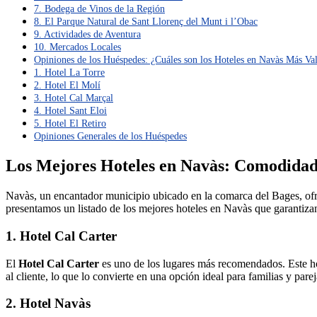
7. Bodega de Vinos de la Región
8. El Parque Natural de Sant Llorenç del Munt i l’Obac
9. Actividades de Aventura
10. Mercados Locales
Opiniones de los Huéspedes: ¿Cuáles son los Hoteles en Navàs Más Va
1. Hotel La Torre
2. Hotel El Molí
3. Hotel Cal Marçal
4. Hotel Sant Eloi
5. Hotel El Retiro
Opiniones Generales de los Huéspedes
Los Mejores Hoteles en Navàs: Comodidad 
Navàs, un encantador municipio ubicado en la comarca del Bages, ofrec
presentamos un listado de los mejores hoteles en Navàs que garantiza
1. Hotel Cal Carter
El
Hotel Cal Carter
es uno de los lugares más recomendados. Este h
al cliente, lo que lo convierte en una opción ideal para familias y parej
2. Hotel Navàs