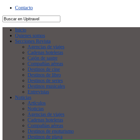
Contacto
Inicio
Quienes somos
Secciones Revista
Agencias de viajes
Cadenas hoteleras
Cajón de sastre
Compañías aéreas
Destinos de cine
Destinos de libro
Destinos de series
Destinos musicales
Entrevistas
Noticias
Artículos
Noticias
Agencias de viajes
Cadenas hoteleras
Compañías aéreas
Destinos de enoturismo
Destinos de playa