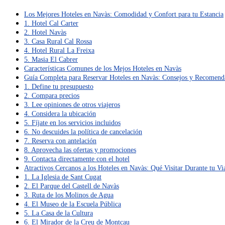
Los Mejores Hoteles en Navàs: Comodidad y Confort para tu Estancia
1. Hotel Cal Carter
2. Hotel Navàs
3. Casa Rural Cal Rossa
4. Hotel Rural La Freixa
5. Masia El Cabrer
Características Comunes de los Mejos Hoteles en Navàs
Guía Completa para Reservar Hoteles en Navàs: Consejos y Recomend
1. Define tu presupuesto
2. Compara precios
3. Lee opiniones de otros viajeros
4. Considera la ubicación
5. Fíjate en los servicios incluidos
6. No descuides la política de cancelación
7. Reserva con antelación
8. Aprovecha las ofertas y promociones
9. Contacta directamente con el hotel
Atractivos Cercanos a los Hoteles en Navàs: Qué Visitar Durante tu Vi
1. La Iglesia de Sant Cugat
2. El Parque del Castell de Navàs
3. Ruta de los Molinos de Agua
4. El Museo de la Escuela Pública
5. La Casa de la Cultura
6. El Mirador de la Creu de Montcau