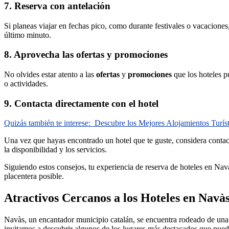
7. Reserva con antelación
Si planeas viajar en fechas pico, como durante festivales o vacacione
último minuto.
8. Aprovecha las ofertas y promociones
No olvides estar atento a las
ofertas
y
promociones
que los hoteles p
o actividades.
9. Contacta directamente con el hotel
Quizás también te interese:
Descubre los Mejores Alojamientos Turís
Una vez que hayas encontrado un hotel que te guste, considera contact
la disponibilidad y los servicios.
Siguiendo estos consejos, tu experiencia de reserva de hoteles en Nav
placentera posible.
Atractivos Cercanos a los Hoteles en Navàs
Navàs, un encantador municipio catalán, se encuentra rodeado de un
invitamos a descubrir algunos de los lugares más destacados que puede