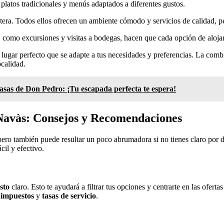
 platos tradicionales y menús adaptados a diferentes gustos.
tera. Todos ellos ofrecen un ambiente cómodo y servicios de calidad, pe
s, como excursiones y visitas a bodegas, hacen que cada opción de aloj
l lugar perfecto que se adapte a tus necesidades y preferencias. La com
ocalidad.
asas de Don Pedro: ¡Tu escapada perfecta te espera!
Navàs: Consejos y Recomendaciones
ero también puede resultar un poco abrumadora si no tienes claro por
il y efectivo.
sto
claro. Esto te ayudará a filtrar tus opciones y centrarte en las ofert
o
impuestos
y
tasas de servicio
.