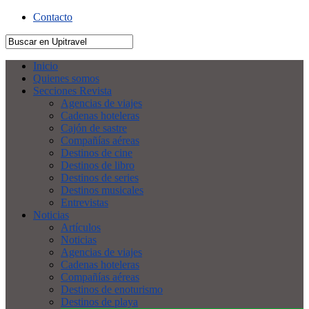
Contacto
Inicio
Quienes somos
Secciones Revista
Agencias de viajes
Cadenas hoteleras
Cajón de sastre
Compañías aéreas
Destinos de cine
Destinos de libro
Destinos de series
Destinos musicales
Entrevistas
Noticias
Artículos
Noticias
Agencias de viajes
Cadenas hoteleras
Compañías aéreas
Destinos de enoturismo
Destinos de playa