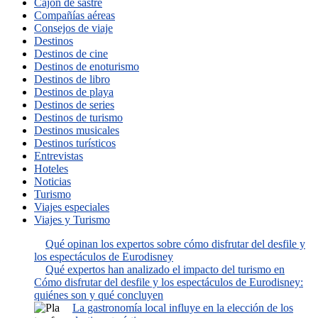
Cajón de sastre
Compañías aéreas
Consejos de viaje
Destinos
Destinos de cine
Destinos de enoturismo
Destinos de libro
Destinos de playa
Destinos de series
Destinos de turismo
Destinos musicales
Destinos turísticos
Entrevistas
Hoteles
Noticias
Turismo
Viajes especiales
Viajes y Turismo
Qué opinan los expertos sobre cómo disfrutar del desfile y
los espectáculos de Eurodisney
Qué expertos han analizado el impacto del turismo en
Cómo disfrutar del desfile y los espectáculos de Eurodisney:
quiénes son y qué concluyen
La gastronomía local influye en la elección de los