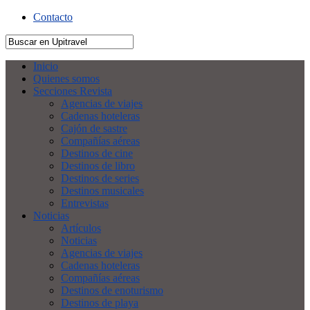
Contacto
Inicio
Quienes somos
Secciones Revista
Agencias de viajes
Cadenas hoteleras
Cajón de sastre
Compañías aéreas
Destinos de cine
Destinos de libro
Destinos de series
Destinos musicales
Entrevistas
Noticias
Artículos
Noticias
Agencias de viajes
Cadenas hoteleras
Compañías aéreas
Destinos de enoturismo
Destinos de playa