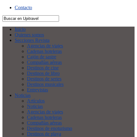
Contacto
Inicio
Quienes somos
Secciones Revista
Agencias de viajes
Cadenas hoteleras
Cajón de sastre
Compañías aéreas
Destinos de cine
Destinos de libro
Destinos de series
Destinos musicales
Entrevistas
Noticias
Artículos
Noticias
Agencias de viajes
Cadenas hoteleras
Compañías aéreas
Destinos de enoturismo
Destinos de playa