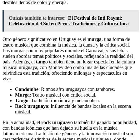
desfiles llenos de color y energía.
Quizás también te interese:
El Festival de Inti Raymi:
Celebración del Sol en Perú - Tradiciones y Cultura Inca
Otro género significativo en Uruguay es el
murga
, una forma de
teatro musical que combina la música, la danza y la crítica social.
Las murgas son muy populares durante el Carnaval, y sus letras
suelen abordar temas políticos y sociales, reflejando la realidad del
país. Además, el
tango
también tiene un lugar especial en la cultura
musical uruguaya, con Montevideo como una de las ciudades que
reivindica esta tradición, ofreciendo milongas y espectáculos en
vivo.
Candombe
: Ritmos afro-uruguayos con tambores.
Murga
: Teatro musical con crítica social.
Tango
: Tradición romántica y melancólica.
Rock uruguayo
: Influencia de bandas locales en la escena
musical.
En la actualidad, el
rock uruguayo
también ha ganado popularidad,
con bandas icónicas que han dejado su huella en la música
latinoamericana. La fusión de géneros y la innovación musical son
características distintivas de la escena musical uruguaya, donde