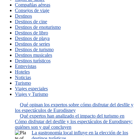
Compañías aéreas
Consejos de viaje
Destinos
Destinos de cine
Destinos de enoturismo
Destinos de libro
Destinos de playa
Destinos de series
Destinos de turismo
Destinos musicales
Destinos turísticos
Entrevistas
Hoteles
Noticias
Turismo
Viajes especiales
Viajes y Turismo
Qué opinan los expertos sobre cómo disfrutar del desfile y
los espectáculos de Eurodisney
Qué expertos han analizado el impacto del turismo en
Cómo disfrutar del desfile y los espectáculos de Eurodisney:
quiénes son y qué concluyen
La gastronomía local influye en la elección de los
destinos turísticos