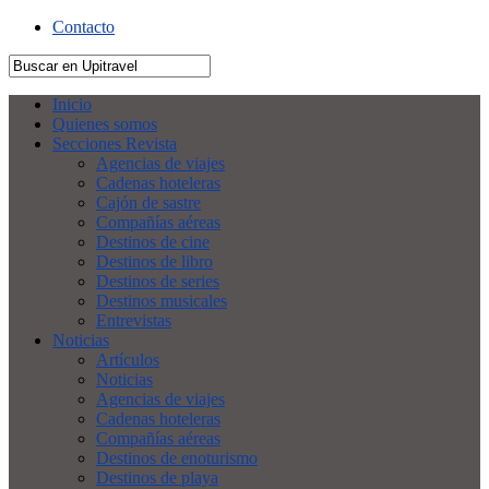
Contacto
Inicio
Quienes somos
Secciones Revista
Agencias de viajes
Cadenas hoteleras
Cajón de sastre
Compañías aéreas
Destinos de cine
Destinos de libro
Destinos de series
Destinos musicales
Entrevistas
Noticias
Artículos
Noticias
Agencias de viajes
Cadenas hoteleras
Compañías aéreas
Destinos de enoturismo
Destinos de playa