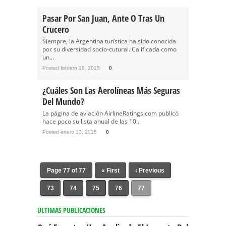
Pasar Por San Juan, Ante O Tras Un
Crucero
Siempre, la Argentina turística ha sido conocida
por su diversidad socio-cutural. Calificada como
un...
Posted febrero 18, 2015
0
¿Cuáles Son Las Aerolíneas Más Seguras
Del Mundo?
La página de aviación AirlineRatings.com publicó
hace poco su lista anual de las 10...
Posted enero 13, 2015
0
Page 77 of 77
« First
‹ Previous
73
74
75
76
77
ÚLTIMAS PUBLICACIONES