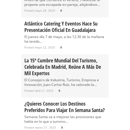
propone una escapada en pareja, alejándose...
Posted mayo 28, 2015
0
Atlántico Catering Y Eventos Hace Su
Presentación Oficial En Guadalajara
El jueves día 7 de mayo, a las 12.30 de la mañana
ha tenido...
Posted mayo 12, 2015
0
La 15ª Cumbre Mundial Del Turismo,
Celebrada En Madrid, Reúne A Más De
Mil Expertos
El Consejero de Industria, Turismo, Empresa e
Innovación, Juan Carlos Ruíz, ha valorado la...
Posted abril 17, 2015
0
¿Quieres Conocer Los Destinos
Preferidos Para Viajar En Semana Santa?
Semana Santa va a mejorar las previsiones que
había en lo que a turismo...
Posted marzo 27, 2015
0