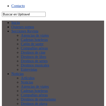
Contacto
Inicio
Quienes somos
Secciones Revista
Agencias de viajes
Cadenas hoteleras
Cajón de sastre
Compañías aéreas
Destinos de cine
Destinos de libro
Destinos de series
Destinos musicales
Entrevistas
Noticias
Artículos
Noticias
Agencias de viajes
Cadenas hoteleras
Compañías aéreas
Destinos de enoturismo
Destinos de playa