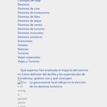
Consejos de viaje
Destinos
Destinos de cine
Destinos de enoturismo
Destinos de libro
Destinos de playa
Destinos de series
Destinos de turismo
Destinos musicales
Destinos turísticos
Entrevistas
Hoteles
Noticias
Turismo
Viajes especiales
Viajes y Turismo
Qué expertos han analizado el impacto del turismo
en Cómo disfrutar del desfile y los espectáculos de
Eurodisney: quiénes son y qué concluyen
La gastronomía local influye en la elección
de los destinos turísticos