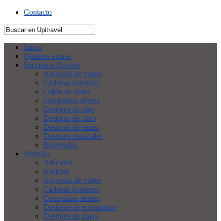
Contacto
Inicio
Quienes somos
Secciones Revista
Agencias de viajes
Cadenas hoteleras
Cajón de sastre
Compañías aéreas
Destinos de cine
Destinos de libro
Destinos de series
Destinos musicales
Entrevistas
Noticias
Artículos
Noticias
Agencias de viajes
Cadenas hoteleras
Compañías aéreas
Destinos de enoturismo
Destinos de playa