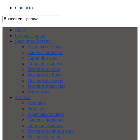
Contacto
Inicio
Quienes somos
Secciones Revista
Agencias de viajes
Cadenas hoteleras
Cajón de sastre
Compañías aéreas
Destinos de cine
Destinos de libro
Destinos de series
Destinos musicales
Entrevistas
Noticias
Artículos
Noticias
Agencias de viajes
Cadenas hoteleras
Compañías aéreas
Destinos de enoturismo
Destinos de playa