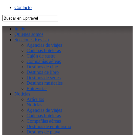
Contacto
Inicio
Quienes somos
Secciones Revista
Agencias de viajes
Cadenas hoteleras
Cajón de sastre
Compañías aéreas
Destinos de cine
Destinos de libro
Destinos de series
Destinos musicales
Entrevistas
Noticias
Artículos
Noticias
Agencias de viajes
Cadenas hoteleras
Compañías aéreas
Destinos de enoturismo
Destinos de playa