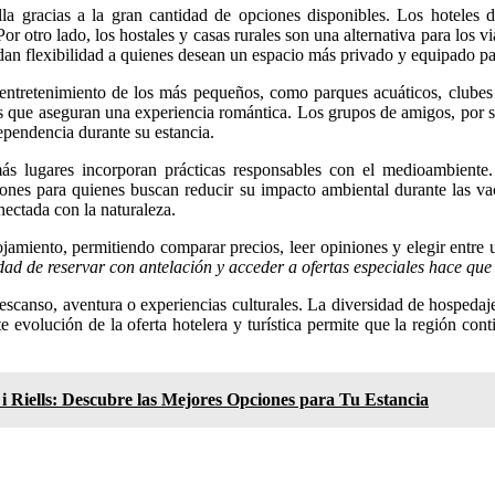
la gracias a la gran cantidad de opciones disponibles. Los hoteles d
r otro lado, los hostales y casas rurales son una alternativa para los vi
indan flexibilidad a quienes desean un espacio más privado y equipado p
 entretenimiento de los más pequeños, como parques acuáticos, clubes 
os que aseguran una experiencia romántica. Los grupos de amigos, por s
ependencia durante su estancia.
s lugares incorporan prácticas responsables con el medioambiente. H
es para quienes buscan reducir su impacto ambiental durante las vaca
ectada con la naturaleza.
ojamiento, permitiendo comparar precios, leer opiniones y elegir entre
dad de reservar con antelación y acceder a ofertas especiales hace que l
scanso, aventura o experiencias culturales. La diversidad de hospedaje g
e evolución de la oferta hotelera y turística permite que la región con
 i Riells: Descubre las Mejores Opciones para Tu Estancia