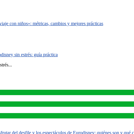
iaje con niños»: métricas, cambios y mejores prácticas
isney sin estrés: guía práctica
trés...
rutar del desfile y los espectáculos de Eurodisney: quiénes son y qué