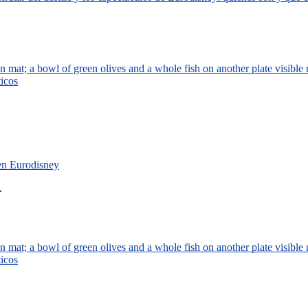
ticos
 en Eurodisney
.
ticos