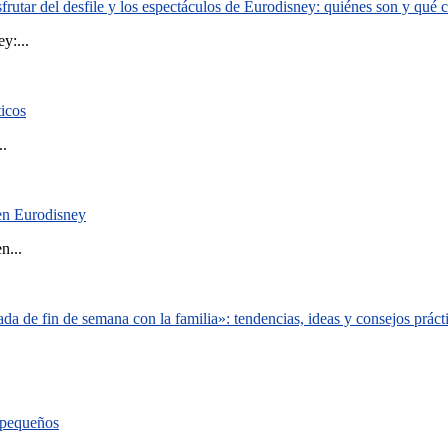
rutar del desfile y los espectáculos de Eurodisney: quiénes son y qué
y:...
ticos
..
 en Eurodisney
n...
a de fin de semana con la familia»: tendencias, ideas y consejos práct
s pequeños