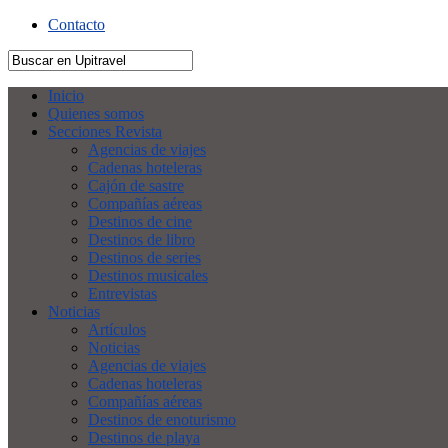
Contacto
Inicio
Quienes somos
Secciones Revista
Agencias de viajes
Cadenas hoteleras
Cajón de sastre
Compañías aéreas
Destinos de cine
Destinos de libro
Destinos de series
Destinos musicales
Entrevistas
Noticias
Artículos
Noticias
Agencias de viajes
Cadenas hoteleras
Compañías aéreas
Destinos de enoturismo
Destinos de playa