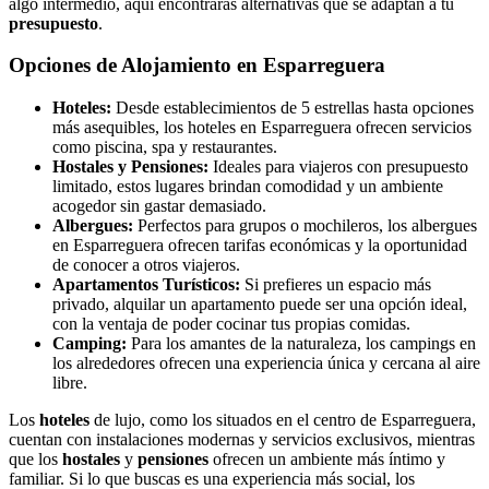
algo intermedio, aquí encontrarás alternativas que se adaptan a tu
presupuesto
.
Opciones de Alojamiento en Esparreguera
Hoteles:
Desde establecimientos de 5 estrellas hasta opciones
más asequibles, los hoteles en Esparreguera ofrecen servicios
como piscina, spa y restaurantes.
Hostales y Pensiones:
Ideales para viajeros con presupuesto
limitado, estos lugares brindan comodidad y un ambiente
acogedor sin gastar demasiado.
Albergues:
Perfectos para grupos o mochileros, los albergues
en Esparreguera ofrecen tarifas económicas y la oportunidad
de conocer a otros viajeros.
Apartamentos Turísticos:
Si prefieres un espacio más
privado, alquilar un apartamento puede ser una opción ideal,
con la ventaja de poder cocinar tus propias comidas.
Camping:
Para los amantes de la naturaleza, los campings en
los alrededores ofrecen una experiencia única y cercana al aire
libre.
Los
hoteles
de lujo, como los situados en el centro de Esparreguera,
cuentan con instalaciones modernas y servicios exclusivos, mientras
que los
hostales
y
pensiones
ofrecen un ambiente más íntimo y
familiar. Si lo que buscas es una experiencia más social, los