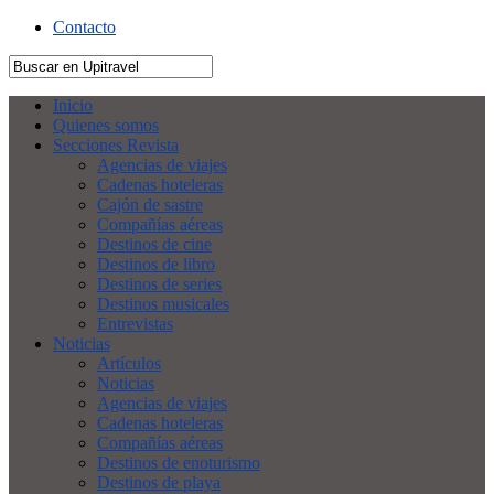
Contacto
Inicio
Quienes somos
Secciones Revista
Agencias de viajes
Cadenas hoteleras
Cajón de sastre
Compañías aéreas
Destinos de cine
Destinos de libro
Destinos de series
Destinos musicales
Entrevistas
Noticias
Artículos
Noticias
Agencias de viajes
Cadenas hoteleras
Compañías aéreas
Destinos de enoturismo
Destinos de playa