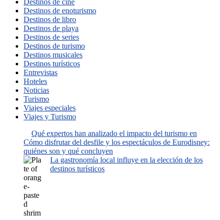
Destinos de cine
Destinos de enoturismo
Destinos de libro
Destinos de playa
Destinos de series
Destinos de turismo
Destinos musicales
Destinos turísticos
Entrevistas
Hoteles
Noticias
Turismo
Viajes especiales
Viajes y Turismo
Qué expertos han analizado el impacto del turismo en
Cómo disfrutar del desfile y los espectáculos de Eurodisney:
quiénes son y qué concluyen
La gastronomía local influye en la elección de los
destinos turísticos