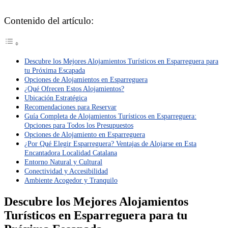
Contenido del artículo:
Descubre los Mejores Alojamientos Turísticos en Esparreguera para
tu Próxima Escapada
Opciones de Alojamientos en Esparreguera
¿Qué Ofrecen Estos Alojamientos?
Ubicación Estratégica
Recomendaciones para Reservar
Guía Completa de Alojamientos Turísticos en Esparreguera:
Opciones para Todos los Presupuestos
Opciones de Alojamiento en Esparreguera
¿Por Qué Elegir Esparreguera? Ventajas de Alojarse en Esta
Encantadora Localidad Catalana
Entorno Natural y Cultural
Conectividad y Accesibilidad
Ambiente Acogedor y Tranquilo
Descubre los Mejores Alojamientos
Turísticos en Esparreguera para tu