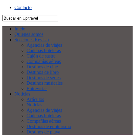
Contacto
Inicio
Quienes somos
Secciones Revista
Agencias de viajes
Cadenas hoteleras
Cajón de sastre
Compañías aéreas
Destinos de cine
Destinos de libro
Destinos de series
Destinos musicales
Entrevistas
Noticias
Artículos
Noticias
Agencias de viajes
Cadenas hoteleras
Compañías aéreas
Destinos de enoturismo
Destinos de playa