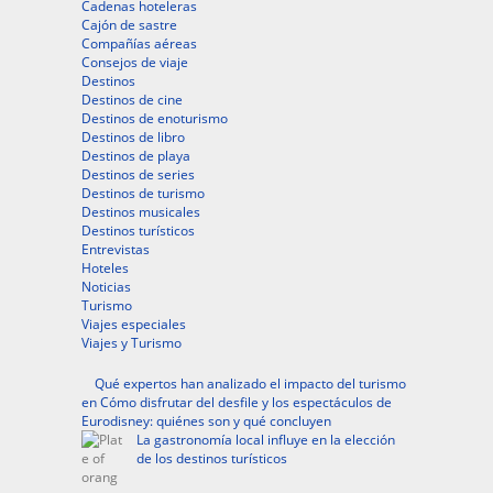
Cadenas hoteleras
Cajón de sastre
Compañías aéreas
Consejos de viaje
Destinos
Destinos de cine
Destinos de enoturismo
Destinos de libro
Destinos de playa
Destinos de series
Destinos de turismo
Destinos musicales
Destinos turísticos
Entrevistas
Hoteles
Noticias
Turismo
Viajes especiales
Viajes y Turismo
Qué expertos han analizado el impacto del turismo
en Cómo disfrutar del desfile y los espectáculos de
Eurodisney: quiénes son y qué concluyen
La gastronomía local influye en la elección
de los destinos turísticos