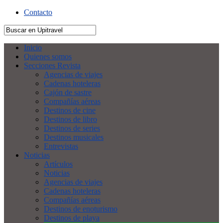
Contacto
Inicio
Quienes somos
Secciones Revista
Agencias de viajes
Cadenas hoteleras
Cajón de sastre
Compañías aéreas
Destinos de cine
Destinos de libro
Destinos de series
Destinos musicales
Entrevistas
Noticias
Artículos
Noticias
Agencias de viajes
Cadenas hoteleras
Compañías aéreas
Destinos de enoturismo
Destinos de playa