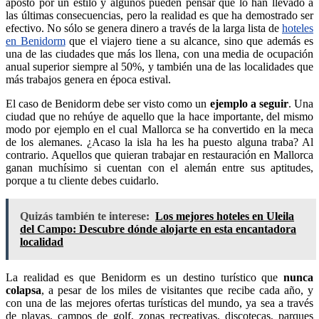
apostó por un estilo y algunos pueden pensar que lo han llevado a
las últimas consecuencias, pero la realidad es que ha demostrado ser
efectivo. No sólo se genera dinero a través de la larga lista de
hoteles
en Benidorm
que el viajero tiene a su alcance, sino que además es
una de las ciudades que más los llena, con una media de ocupación
anual superior siempre al 50%, y también una de las localidades que
más trabajos genera en época estival.
El caso de Benidorm debe ser visto como un
ejemplo a seguir
. Una
ciudad que no rehúye de aquello que la hace importante, del mismo
modo por ejemplo en el cual Mallorca se ha convertido en la meca
de los alemanes. ¿Acaso la isla ha les ha puesto alguna traba? Al
contrario. Aquellos que quieran trabajar en restauración en Mallorca
ganan muchísimo si cuentan con el alemán entre sus aptitudes,
porque a tu cliente debes cuidarlo.
Quizás también te interese:
Los mejores hoteles en Uleila
del Campo: Descubre dónde alojarte en esta encantadora
localidad
La realidad es que Benidorm es un destino turístico que
nunca
colapsa
, a pesar de los miles de visitantes que recibe cada año, y
con una de las mejores ofertas turísticas del mundo, ya sea a través
de playas, campos de golf, zonas recreativas, discotecas, parques