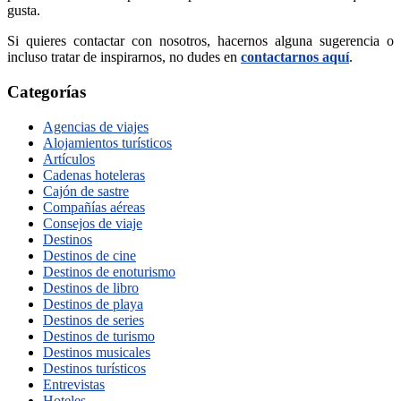
gusta.
Si quieres contactar con nosotros, hacernos alguna sugerencia o
incluso tratar de inspirarnos, no dudes en
contactarnos aquí
.
Categorías
Agencias de viajes
Alojamientos turísticos
Artículos
Cadenas hoteleras
Cajón de sastre
Compañías aéreas
Consejos de viaje
Destinos
Destinos de cine
Destinos de enoturismo
Destinos de libro
Destinos de playa
Destinos de series
Destinos de turismo
Destinos musicales
Destinos turísticos
Entrevistas
Hoteles