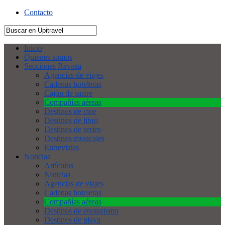
Contacto
Inicio
Quienes somos
Secciones Revista
Agencias de viajes
Cadenas hoteleras
Cajón de sastre
Compañías aéreas
Destinos de cine
Destinos de libro
Destinos de series
Destinos musicales
Entrevistas
Noticias
Artículos
Noticias
Agencias de viajes
Cadenas hoteleras
Compañías aéreas
Destinos de enoturismo
Destinos de playa