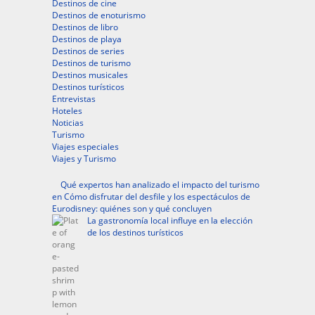
Destinos de cine
Destinos de enoturismo
Destinos de libro
Destinos de playa
Destinos de series
Destinos de turismo
Destinos musicales
Destinos turísticos
Entrevistas
Hoteles
Noticias
Turismo
Viajes especiales
Viajes y Turismo
Qué expertos han analizado el impacto del turismo
en Cómo disfrutar del desfile y los espectáculos de
Eurodisney: quiénes son y qué concluyen
La gastronomía local influye en la elección
de los destinos turísticos