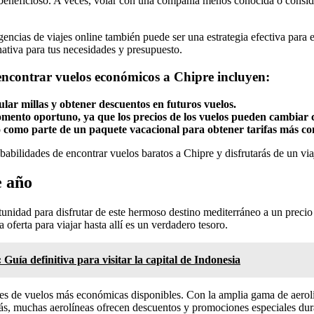
 beneficioso. A veces, volar con una compañía menos conocida o consider
encias de viajes online también puede ser una estrategia efectiva para e
nativa para tus necesidades y presupuesto.
encontrar vuelos económicos a Chipre incluyen:
lar millas y obtener descuentos en futuros vuelos.
 momento oportuno, ya que los precios de los vuelos pueden cambiar
o como parte de un paquete vacacional para obtener tarifas más co
obabilidades de encontrar vuelos baratos a Chipre y disfrutarás de un via
e año
unidad para disfrutar de este hermoso destino mediterráneo a un precio 
oferta para viajar hasta allí es un verdadero tesoro.
Guía definitiva para visitar la capital de Indonesia
iones de vuelos más económicas disponibles. Con la amplia gama de aerol
s, muchas aerolíneas ofrecen descuentos y promociones especiales durant