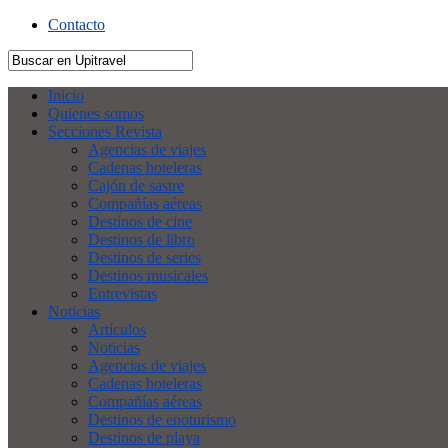
Contacto
Inicio
Quienes somos
Secciones Revista
Agencias de viajes
Cadenas hoteleras
Cajón de sastre
Compañías aéreas
Destinos de cine
Destinos de libro
Destinos de series
Destinos musicales
Entrevistas
Noticias
Artículos
Noticias
Agencias de viajes
Cadenas hoteleras
Compañías aéreas
Destinos de enoturismo
Destinos de playa