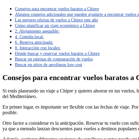
Consejos para encontrar vuelos baratos a Chipre
Algunos consejos adicionales que pueden ayudarte a encontrar vuelos 
Las mejores ofertas de vuelos a Chipre este año
Cómo planificar un viaje económico a Chipre
2. Alojamiento asequible:
4. Comida local:
6. Reserva anticipada:
8. Interacción con locales:
Dónde buscar y reservar vuelos baratos a Chipre
Buscar en páginas de comparación de vuelos
Buscar en sitios de aerolíneas low-cost
Consejos para encontrar vuelos baratos a 
Si estás planeando un viaje a Chipre y quieres ahorrar en tus vuelos, h
del Mediterráneo.
En primer lugar, es importante ser flexible con las fechas de viaje. Po
posible.
Otro factor a considerar es la anticipación. Reservar tu vuelo con sufi
ya que a menudo lanzan descuentos para vuelos a destinos populares