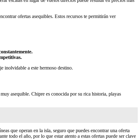
ar escalas en lugar de vuelos directos puede resultar en precios más
ncontrar ofertas asequibles. Estos recursos te permitirán ver
 constantemente.
mpetitivas.
je inolvidable a este hermoso destino.
muy asequible. Chipre es conocida por su rica historia, playas
íneas que operan en la isla, seguro que puedes encontrar una oferta
e todo el año, por lo que estar atento a estas ofertas puede ser clave