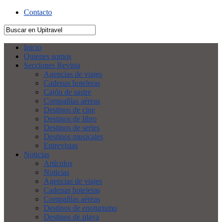
Contacto
Inicio
Quienes somos
Secciones Revista
Agencias de viajes
Cadenas hoteleras
Cajón de sastre
Compañías aéreas
Destinos de cine
Destinos de libro
Destinos de series
Destinos musicales
Entrevistas
Noticias
Artículos
Noticias
Agencias de viajes
Cadenas hoteleras
Compañías aéreas
Destinos de enoturismo
Destinos de playa