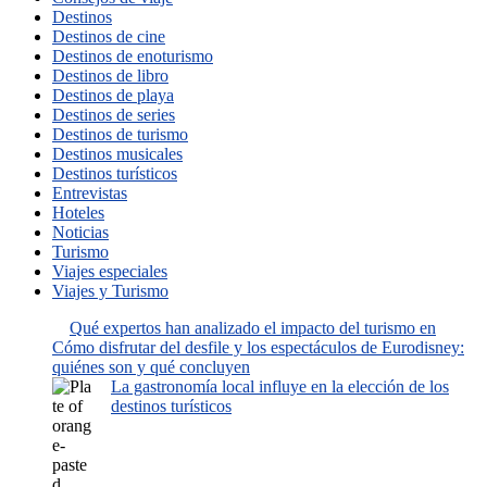
Destinos
Destinos de cine
Destinos de enoturismo
Destinos de libro
Destinos de playa
Destinos de series
Destinos de turismo
Destinos musicales
Destinos turísticos
Entrevistas
Hoteles
Noticias
Turismo
Viajes especiales
Viajes y Turismo
Qué expertos han analizado el impacto del turismo en
Cómo disfrutar del desfile y los espectáculos de Eurodisney:
quiénes son y qué concluyen
La gastronomía local influye en la elección de los
destinos turísticos