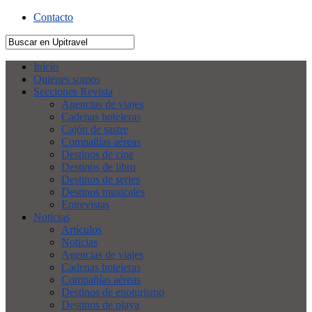
Contacto
Inicio
Quienes somos
Secciones Revista
Agencias de viajes
Cadenas hoteleras
Cajón de sastre
Compañías aéreas
Destinos de cine
Destinos de libro
Destinos de series
Destinos musicales
Entrevistas
Noticias
Artículos
Noticias
Agencias de viajes
Cadenas hoteleras
Compañías aéreas
Destinos de enoturismo
Destinos de playa