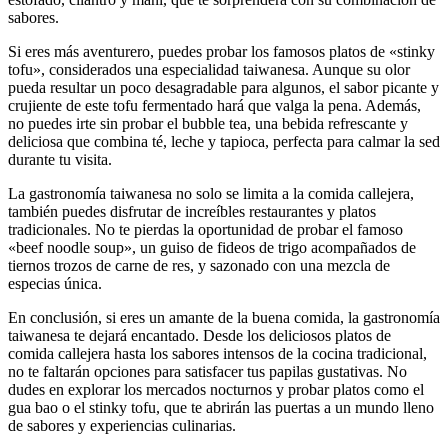
sabores.
Si eres más aventurero, puedes probar los famosos platos de «stinky
tofu», considerados una especialidad taiwanesa. Aunque su olor
pueda resultar un poco desagradable para algunos, el sabor picante y
crujiente de este tofu fermentado hará que valga la pena. Además,
no puedes irte sin probar el bubble tea, una bebida refrescante y
deliciosa que combina té, leche y tapioca, perfecta para calmar la sed
durante tu visita.
La gastronomía taiwanesa no solo se limita a la comida callejera,
también puedes disfrutar de increíbles restaurantes y platos
tradicionales. No te pierdas la oportunidad de probar el famoso
«beef noodle soup», un guiso de fideos de trigo acompañados de
tiernos trozos de carne de res, y sazonado con una mezcla de
especias única.
En conclusión, si eres un amante de la buena comida, la gastronomía
taiwanesa te dejará encantado. Desde los deliciosos platos de
comida callejera hasta los sabores intensos de la cocina tradicional,
no te faltarán opciones para satisfacer tus papilas gustativas. No
dudes en explorar los mercados nocturnos y probar platos como el
gua bao o el stinky tofu, que te abrirán las puertas a un mundo lleno
de sabores y experiencias culinarias.