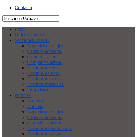
Contacto
Inicio
Quienes somos
Secciones Revista
Agencias de viajes
Cadenas hoteleras
Cajón de sastre
Compañías aéreas
Destinos de cine
Destinos de libro
Destinos de series
Destinos musicales
Entrevistas
Noticias
Artículos
Noticias
Agencias de viajes
Cadenas hoteleras
Compañías aéreas
Destinos de enoturismo
Destinos de playa