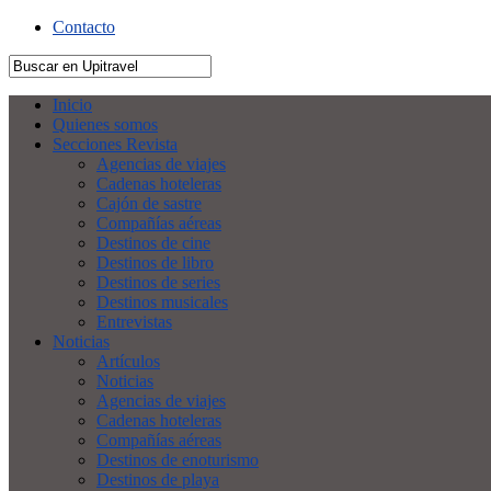
Contacto
Inicio
Quienes somos
Secciones Revista
Agencias de viajes
Cadenas hoteleras
Cajón de sastre
Compañías aéreas
Destinos de cine
Destinos de libro
Destinos de series
Destinos musicales
Entrevistas
Noticias
Artículos
Noticias
Agencias de viajes
Cadenas hoteleras
Compañías aéreas
Destinos de enoturismo
Destinos de playa