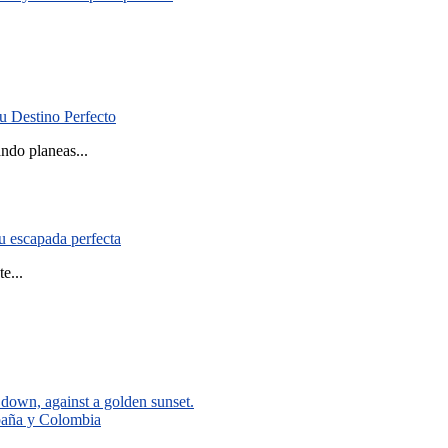
.
u Destino Perfecto
ndo planeas...
tu escapada perfecta
e...
spaña y Colombia