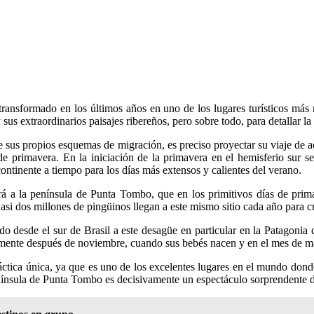
ransformado en los últimos años en uno de los lugares turísticos más m
us extraordinarios paisajes ribereños, pero sobre todo, para detallar la 
e sus propios esquemas de migración, es preciso proyectar su viaje de 
e primavera. En la iniciación de la primavera en el hemisferio sur se 
continente a tiempo para los días más extensos y calientes del verano.
 a la península de Punta Tombo, que en los primitivos días de prima
asi dos millones de pingüinos llegan a este mismo sitio cada año para c
do desde el sur de Brasil a este desagüe en particular en la Patagonia
almente después de noviembre, cuando sus bebés nacen y en el mes de ma
tica única, ya que es uno de los excelentes lugares en el mundo donde l
nínsula de Punta Tombo es decisivamente un espectáculo sorprendente de