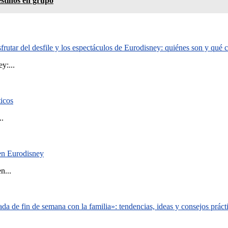
estinos en grupo
rutar del desfile y los espectáculos de Eurodisney: quiénes son y qué
y:...
ticos
..
 en Eurodisney
n...
a de fin de semana con la familia»: tendencias, ideas y consejos práct