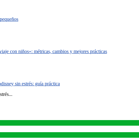
s pequeños
iaje con niños»: métricas, cambios y mejores prácticas
isney sin estrés: guía práctica
trés...