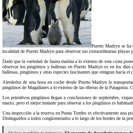
Puerto Madryn se ha t
localidad de Puerto Madryn para observar sus extraordinarias playas y s
Dado que la variedad de fauna marina a lo extenso de esta costa pose
observar los pingüinos y ballenas en Puerto Madryn es en los días d
ballenas, pingüinos y otras especies fascinantes que emigran hacia el 
Alrededor de una hora en coche desde Puerto Madryn lo transportará
pingüinos de Magallanes a lo extenso de las riberas de la Patagonia. C
Los primitivos pingüinos llegan a conclusiones de septiembre, viajan
marzo, pero el mejor instante para obsevar a los pingüinos es habitu
Una inspección a la reserva en Punta Tombo es efectivamente una prác
Distinguirlos a todos conglomerados a lo largo de los bordes de la pe