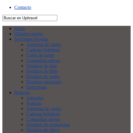
Contacto
Inicio
Quienes somos
Secciones Revista
Agencias de viajes
Cadenas hoteleras
Cajón de sastre
Compañías aéreas
Destinos de cine
Destinos de libro
Destinos de series
Destinos musicales
Entrevistas
Noticias
Artículos
Noticias
Agencias de viajes
Cadenas hoteleras
Compañías aéreas
Destinos de enoturismo
Destinos de playa