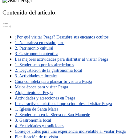
Contenido del artículo:
¿Por qué visitar Pesga? Descubre sus encantos ocultos
1. Naturaleza en estado puro
2. Patrimonio cultural
3. Gastronomía auténtica
Las mejores actividades para disfrutar al visitar Pesga
1. Senderismo por los alrededores
2. Degustación de la gastronomía local
3. Actividades culturales
Guía completa para planear tu visita a Pesga
Mejor época para visitar Pesga
Alojamiento en Pesga
Actividades y atracciones en Pesga
Los atractivos turísticos imprescindibles al visitar Pesga
1. Iglesia de Santa María
2. Senderismo en la Sierra de San Mamede
3. Gastronomía local
4. Festividades y tradiciones
Consejos útiles para una experiencia inolvidable al visitar Pesga
Planificación de tu visita