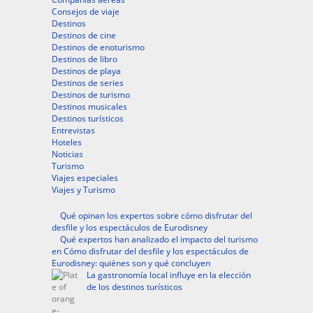
Consejos de viaje
Destinos
Destinos de cine
Destinos de enoturismo
Destinos de libro
Destinos de playa
Destinos de series
Destinos de turismo
Destinos musicales
Destinos turísticos
Entrevistas
Hoteles
Noticias
Turismo
Viajes especiales
Viajes y Turismo
Qué opinan los expertos sobre cómo disfrutar del
desfile y los espectáculos de Eurodisney
Qué expertos han analizado el impacto del turismo
en Cómo disfrutar del desfile y los espectáculos de
Eurodisney: quiénes son y qué concluyen
La gastronomía local influye en la elección
de los destinos turísticos