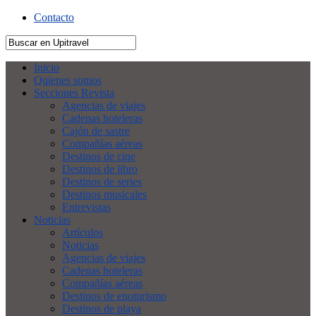
Contacto
Inicio
Quienes somos
Secciones Revista
Agencias de viajes
Cadenas hoteleras
Cajón de sastre
Compañías aéreas
Destinos de cine
Destinos de libro
Destinos de series
Destinos musicales
Entrevistas
Noticias
Artículos
Noticias
Agencias de viajes
Cadenas hoteleras
Compañías aéreas
Destinos de enoturismo
Destinos de playa