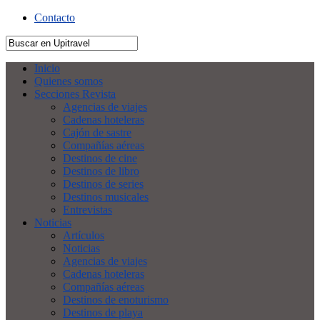
Contacto
Inicio
Quienes somos
Secciones Revista
Agencias de viajes
Cadenas hoteleras
Cajón de sastre
Compañías aéreas
Destinos de cine
Destinos de libro
Destinos de series
Destinos musicales
Entrevistas
Noticias
Artículos
Noticias
Agencias de viajes
Cadenas hoteleras
Compañías aéreas
Destinos de enoturismo
Destinos de playa