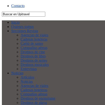
Contacto
Inicio
Quienes somos
Secciones Revista
Agencias de viajes
Cadenas hoteleras
Cajón de sastre
Compañías aéreas
Destinos de cine
Destinos de libro
Destinos de series
Destinos musicales
Entrevistas
Noticias
Artículos
Noticias
Agencias de viajes
Cadenas hoteleras
Compañías aéreas
Destinos de enoturismo
Destinos de playa