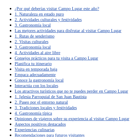
¿Por qué deberías visitar Campo Lugar este año?
1. Naturaleza en estado puro
2. Actividades culturales y festividades
3. Gastronomía local
Las mejores actividades para disfrutar al visitar Campo Lugar
1. Rutas de senderismo
2. Visitas culturales
3. Gastronomía local
4. Actividades al aire libre
Consejos prácticos para tu visita a Campo Lugar
Planifica tu itinerario
Visita en temporada baja
Empaca adecuadamente
Conoce la gastronomía local
Interactúa con los locales
Los atractivos turísticos que no te puedes perder en Campo Lugar
1. Iglesia Parroquial de San Juan Bautista
2. Paseo por el entorno natural
3. Tradiciones locales y festividades
4. Gastronomía típica
Opiniones de viajeros sobre su experiencia al visitar Campo Lugar
Aspectos positivos destacados
Experiencias culinarias
Recomendaciones para futuros visitantes