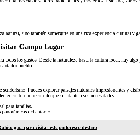
frece una mezcla de sabores tradicionales y modernos. Este año, varios 
eza natural, sino también sumergirte en una rica experiencia cultural y 
 visitar Campo Lugar
todos los gustos. Desde la naturaleza hasta la cultura local, hay algo 
ncantador pueblo.
enderismo. Puedes explorar paisajes naturales impresionantes y disfruta
den encontrar un recorrido que se adapte a sus necesidades.
al para familias.
s panorámicas del entorno.
bio: guía para visitar este pintoresco destino