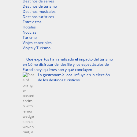
Destinos de series
Destinos de turismo
Destinos musicales
Destinos turísticos
Entrevistas
Hoteles
Noticias
Turismo
Viajes especiales
Viajes y Turismo
Qué expertos han analizado el impacto del turismo
en Cómo disfrutar del desfile y los espectáculos de
Eurodisney: quiénes son y qué concluyen
La gastronomía local influye en la elección
de los destinos turísticos