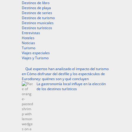
Destinos de libro
Destinos de playa
Destinos de series
Destinos de turismo
Destinos musicales
Destinos turísticos
Entrevistas
Hoteles
Noticias
Turismo
Viajes especiales
Viajes y Turismo
Qué expertos han analizado el impacto del turismo
en Cómo disfrutar del desfile y los espectáculos de
Eurodisney: quiénes son y qué concluyen
La gastronomía local influye en la elección
de los destinos turísticos