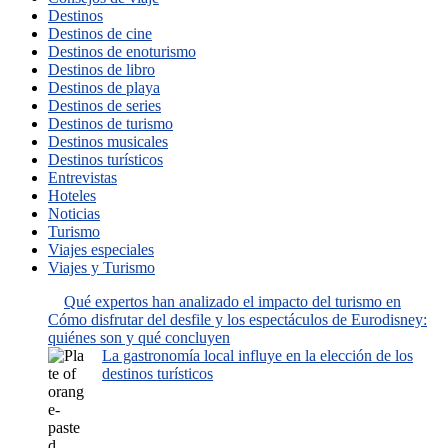
Destinos
Destinos de cine
Destinos de enoturismo
Destinos de libro
Destinos de playa
Destinos de series
Destinos de turismo
Destinos musicales
Destinos turísticos
Entrevistas
Hoteles
Noticias
Turismo
Viajes especiales
Viajes y Turismo
Qué expertos han analizado el impacto del turismo en
Cómo disfrutar del desfile y los espectáculos de Eurodisney:
quiénes son y qué concluyen
La gastronomía local influye en la elección de los
destinos turísticos