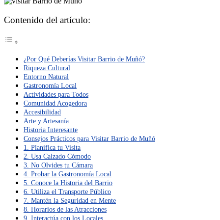
Contenido del artículo:
¿Por Qué Deberías Visitar Barrio de Muñó?
Riqueza Cultural
Entorno Natural
Gastronomía Local
Actividades para Todos
Comunidad Acogedora
Accesibilidad
Arte y Artesanía
Historia Interesante
Consejos Prácticos para Visitar Barrio de Muñó
1. Planifica tu Visita
2. Usa Calzado Cómodo
3. No Olvides tu Cámara
4. Probar la Gastronomía Local
5. Conoce la Historia del Barrio
6. Utiliza el Transporte Público
7. Mantén la Seguridad en Mente
8. Horarios de las Atracciones
9. Interactúa con los Locales