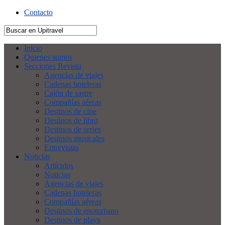
Contacto
Inicio
Quienes somos
Secciones Revista
Agencias de viajes
Cadenas hoteleras
Cajón de sastre
Compañías aéreas
Destinos de cine
Destinos de libro
Destinos de series
Destinos musicales
Entrevistas
Noticias
Artículos
Noticias
Agencias de viajes
Cadenas hoteleras
Compañías aéreas
Destinos de enoturismo
Destinos de playa