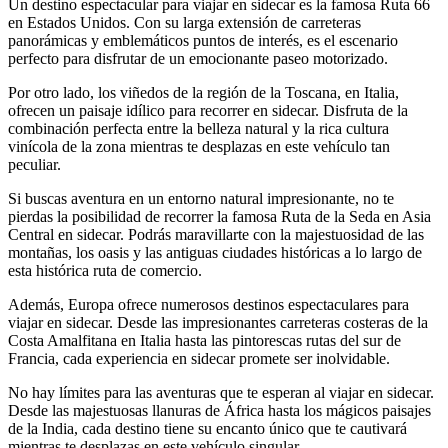
Un destino espectacular para viajar en sidecar es la famosa Ruta 66
en Estados Unidos. Con su larga extensión de carreteras
panorámicas y emblemáticos puntos de interés, es el escenario
perfecto para disfrutar de un emocionante paseo motorizado.
Por otro lado, los viñedos de la región de la Toscana, en Italia,
ofrecen un paisaje idílico para recorrer en sidecar. Disfruta de la
combinación perfecta entre la belleza natural y la rica cultura
vinícola de la zona mientras te desplazas en este vehículo tan
peculiar.
Si buscas aventura en un entorno natural impresionante, no te
pierdas la posibilidad de recorrer la famosa Ruta de la Seda en Asia
Central en sidecar. Podrás maravillarte con la majestuosidad de las
montañas, los oasis y las antiguas ciudades históricas a lo largo de
esta histórica ruta de comercio.
Además, Europa ofrece numerosos destinos espectaculares para
viajar en sidecar. Desde las impresionantes carreteras costeras de la
Costa Amalfitana en Italia hasta las pintorescas rutas del sur de
Francia, cada experiencia en sidecar promete ser inolvidable.
No hay límites para las aventuras que te esperan al viajar en sidecar.
Desde las majestuosas llanuras de África hasta los mágicos paisajes
de la India, cada destino tiene su encanto único que te cautivará
mientras te desplazas en este vehículo singular.