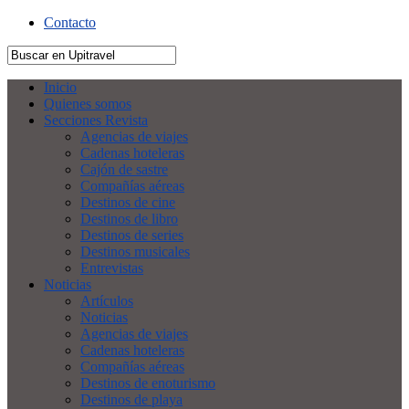
Contacto
Inicio
Quienes somos
Secciones Revista
Agencias de viajes
Cadenas hoteleras
Cajón de sastre
Compañías aéreas
Destinos de cine
Destinos de libro
Destinos de series
Destinos musicales
Entrevistas
Noticias
Artículos
Noticias
Agencias de viajes
Cadenas hoteleras
Compañías aéreas
Destinos de enoturismo
Destinos de playa