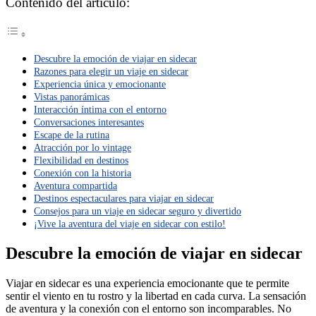
Contenido del artículo:
Descubre la emoción de viajar en sidecar
Razones para elegir un viaje en sidecar
Experiencia única y emocionante
Vistas panorámicas
Interacción íntima con el entorno
Conversaciones interesantes
Escape de la rutina
Atracción por lo vintage
Flexibilidad en destinos
Conexión con la historia
Aventura compartida
Destinos espectaculares para viajar en sidecar
Consejos para un viaje en sidecar seguro y divertido
¡Vive la aventura del viaje en sidecar con estilo!
Descubre la emoción de viajar en sidecar
Viajar en sidecar es una experiencia emocionante que te permite
sentir el viento en tu rostro y la libertad en cada curva. La sensación
de aventura y la conexión con el entorno son incomparables. No