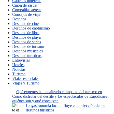
Cadenas hoteleras
Cajón de sastre
Compañías aéreas
Consejos de viaje
Destinos
Destinos de cine
Destinos de enoturismo
Destinos de libro
Destinos de playa
Destinos de series
Destinos de turismo
Destinos musicales
Destinos turísticos
Entrevistas
Hoteles
Noticias
Turismo
Viajes especiales
Viajes y Turismo
Qué expertos han analizado el impacto del turismo en
Cómo disfrutar del desfile y los espectáculos de Eurodisney:
quiénes son y qué concluyen
La gastronomía local influye en la elección de los
destinos turísticos