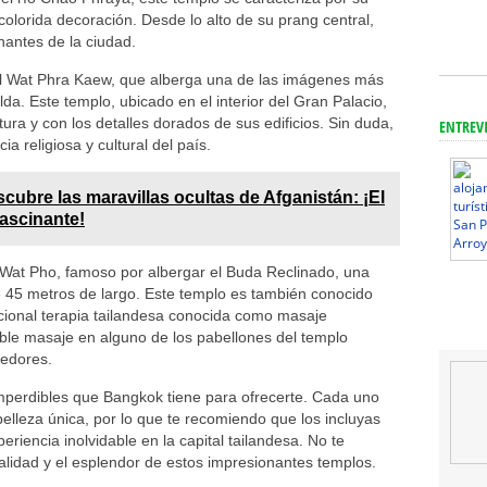
colorida decoración. Desde lo alto de su prang central,
nantes de la ciudad.
el Wat Phra Kaew, que alberga una de las imágenes más
a. Este templo, ubicado en el interior del Gran Palacio,
ura y con los detalles dorados de sus edificios. Sin duda,
ENTREV
a religiosa y cultural del país.
cubre las maravillas ocultas de Afganistán: ¡El
fascinante!
el Wat Pho, famoso por albergar el Buda Reclinado, una
45 metros de largo. Este templo es también conocido
dicional terapia tailandesa conocida como masaje
able masaje en alguno de los pabellones del templo
dedores.
imperdibles que Bangkok tiene para ofrecerte. Cada uno
 belleza única, por lo que te recomiendo que los incluyas
xperiencia inolvidable en la capital tailandesa. No te
ualidad y el esplendor de estos impresionantes templos.