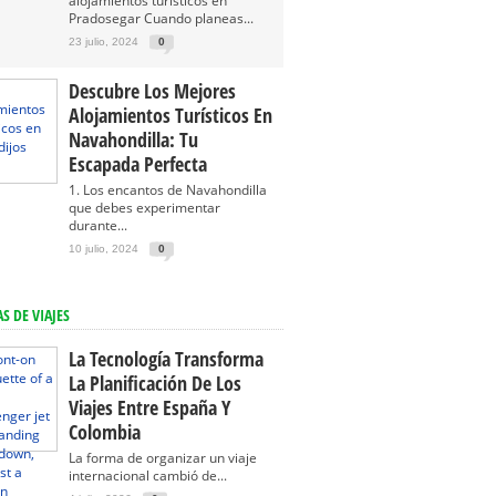
alojamientos turísticos en
Pradosegar Cuando planeas...
23 julio, 2024
0
Descubre Los Mejores
Alojamientos Turísticos En
Navahondilla: Tu
Escapada Perfecta
1. Los encantos de Navahondilla
que debes experimentar
durante...
10 julio, 2024
0
S DE VIAJES
La Tecnología Transforma
La Planificación De Los
Viajes Entre España Y
Colombia
La forma de organizar un viaje
internacional cambió de...