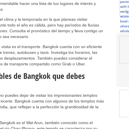
comendable hacer una lista de tus lugares de interés y
a.
l clima y la temporada en la que planeas visitar
e todo el año es cálida, pero hay períodos de lluvias
es. Consulta el pronóstico del tiempo y lleva contigo un
 sea necesario.
u visita es el transporte. Bangkok cuenta con un eficiente
 trenes, autobuses y taxis. Investiga los horarios, las
 tus desplazamientos. También puedes considerar el
icios de transporte compartido como Grab o Uber.
ibles de Bangkok que debes
no puedes dejar de visitar los impresionantes templos
frecerte. Bangkok cuenta con algunos de los templos más
ia, que reflejan a la perfección la grandiosidad de la
Bangkok es el Wat Arun, también conocido como el
el río Chao Phraya, este templo se caracteriza por su