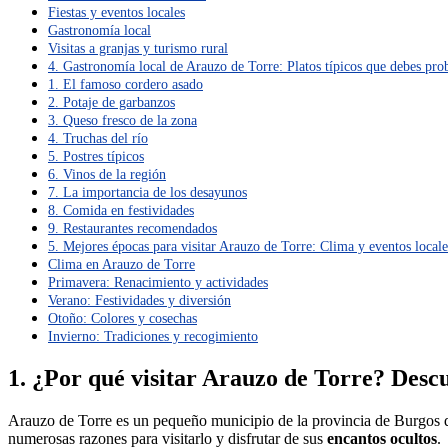
Fiestas y eventos locales
Gastronomía local
Visitas a granjas y turismo rural
4. Gastronomía local de Arauzo de Torre: Platos típicos que debes pro
1. El famoso cordero asado
2. Potaje de garbanzos
3. Queso fresco de la zona
4. Truchas del río
5. Postres típicos
6. Vinos de la región
7. La importancia de los desayunos
8. Comida en festividades
9. Restaurantes recomendados
5. Mejores épocas para visitar Arauzo de Torre: Clima y eventos locale
Clima en Arauzo de Torre
Primavera: Renacimiento y actividades
Verano: Festividades y diversión
Otoño: Colores y cosechas
Invierno: Tradiciones y recogimiento
1. ¿Por qué visitar Arauzo de Torre? Descu
Arauzo de Torre es un pequeño municipio de la provincia de Burgos qu
numerosas razones para visitarlo y disfrutar de sus
encantos ocultos
.