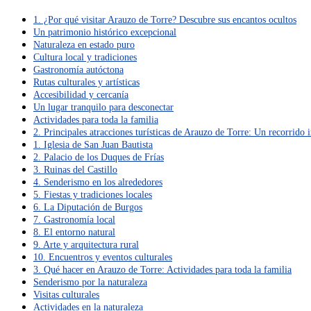
1. ¿Por qué visitar Arauzo de Torre? Descubre sus encantos ocultos
Un patrimonio histórico excepcional
Naturaleza en estado puro
Cultura local y tradiciones
Gastronomía autóctona
Rutas culturales y artísticas
Accesibilidad y cercanía
Un lugar tranquilo para desconectar
Actividades para toda la familia
2. Principales atracciones turísticas de Arauzo de Torre: Un recorrido 
1. Iglesia de San Juan Bautista
2. Palacio de los Duques de Frías
3. Ruinas del Castillo
4. Senderismo en los alrededores
5. Fiestas y tradiciones locales
6. La Diputación de Burgos
7. Gastronomía local
8. El entorno natural
9. Arte y arquitectura rural
10. Encuentros y eventos culturales
3. Qué hacer en Arauzo de Torre: Actividades para toda la familia
Senderismo por la naturaleza
Visitas culturales
Actividades en la naturaleza