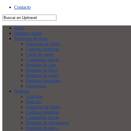
Contacto
Inicio
Quienes somos
Secciones Revista
Agencias de viajes
Cadenas hoteleras
Cajón de sastre
Compañías aéreas
Destinos de cine
Destinos de libro
Destinos de series
Destinos musicales
Entrevistas
Noticias
Artículos
Noticias
Agencias de viajes
Cadenas hoteleras
Compañías aéreas
Destinos de enoturismo
Destinos de playa