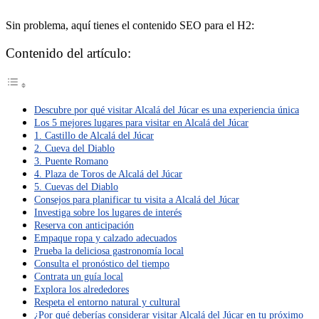
Sin problema, aquí tienes el contenido SEO para el H2:
Contenido del artículo:
Descubre por qué visitar Alcalá del Júcar es una experiencia única
Los 5 mejores lugares para visitar en Alcalá del Júcar
1. Castillo de Alcalá del Júcar
2. Cueva del Diablo
3. Puente Romano
4. Plaza de Toros de Alcalá del Júcar
5. Cuevas del Diablo
Consejos para planificar tu visita a Alcalá del Júcar
Investiga sobre los lugares de interés
Reserva con anticipación
Empaque ropa y calzado adecuados
Prueba la deliciosa gastronomía local
Consulta el pronóstico del tiempo
Contrata un guía local
Explora los alrededores
Respeta el entorno natural y cultural
¿Por qué deberías considerar visitar Alcalá del Júcar en tu próximo