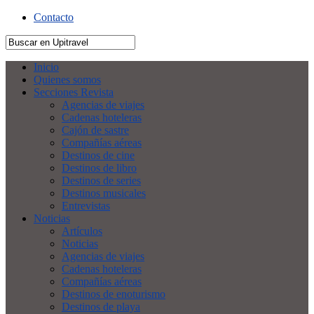
Contacto
Inicio
Quienes somos
Secciones Revista
Agencias de viajes
Cadenas hoteleras
Cajón de sastre
Compañías aéreas
Destinos de cine
Destinos de libro
Destinos de series
Destinos musicales
Entrevistas
Noticias
Artículos
Noticias
Agencias de viajes
Cadenas hoteleras
Compañías aéreas
Destinos de enoturismo
Destinos de playa