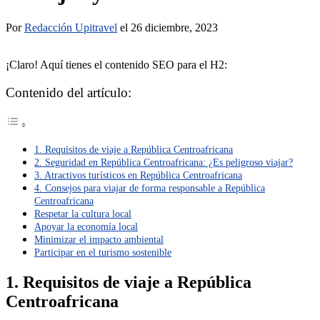
Por
Redacción Upitravel
el 26 diciembre, 2023
¡Claro! Aquí tienes el contenido SEO para el H2:
Contenido del artículo:
1. Requisitos de viaje a República Centroafricana
2. Seguridad en República Centroafricana: ¿Es peligroso viajar?
3. Atractivos turísticos en República Centroafricana
4. Consejos para viajar de forma responsable a República
Centroafricana
Respetar la cultura local
Apoyar la economía local
Minimizar el impacto ambiental
Participar en el turismo sostenible
1. Requisitos de viaje a República
Centroafricana