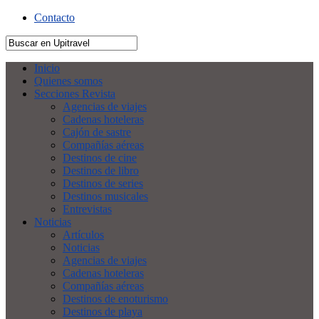
Contacto
Inicio
Quienes somos
Secciones Revista
Agencias de viajes
Cadenas hoteleras
Cajón de sastre
Compañías aéreas
Destinos de cine
Destinos de libro
Destinos de series
Destinos musicales
Entrevistas
Noticias
Artículos
Noticias
Agencias de viajes
Cadenas hoteleras
Compañías aéreas
Destinos de enoturismo
Destinos de playa