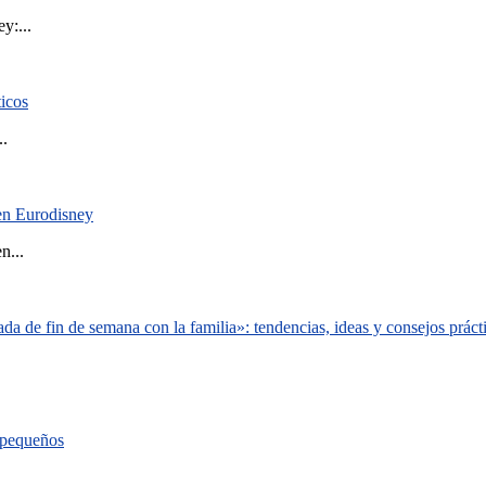
y:...
ticos
..
 en Eurodisney
n...
a de fin de semana con la familia»: tendencias, ideas y consejos práct
s pequeños