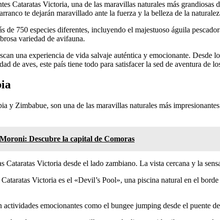
ntes Cataratas Victoria, una de las maravillas naturales más grandiosa
rranco te dejarán maravillado ante la fuerza y la belleza de la naturalez
de 750 especies diferentes, incluyendo el majestuoso águila pescadora, 
mbrosa variedad de avifauna.
can una experiencia de vida salvaje auténtica y emocionante. Desde l
dad de aves, este país tiene todo para satisfacer la sed de aventura de lo
bia
mbia y Zimbabue, son una de las maravillas naturales más impresionante
e Moroni: Descubre la capital de Comoras
 Cataratas Victoria desde el lado zambiano. La vista cercana y la sensaci
ataratas Victoria es el «Devil’s Pool», una piscina natural en el borde 
en actividades emocionantes como el bungee jumping desde el puente de l