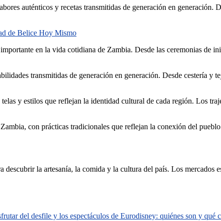
abores auténticos y recetas transmitidas de generación en generación. Des
dad de Belice Hoy Mismo
portante en la vida cotidiana de Zambia. Desde las ceremonias de iniciac
 habilidades transmitidas de generación en generación. Desde cestería y t
elas y estilos que reflejan la identidad cultural de cada región. Los tra
Zambia, con prácticas tradicionales que reflejan la conexión del pueblo 
descubrir la artesanía, la comida y la cultura del país. Los mercados es
rutar del desfile y los espectáculos de Eurodisney: quiénes son y qué