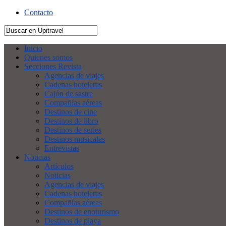
Contacto
Inicio
Quienes somos
Secciones Revista
Agencias de viajes
Cadenas hoteleras
Cajón de sastre
Compañías aéreas
Destinos de cine
Destinos de libro
Destinos de series
Destinos musicales
Entrevistas
Noticias
Artículos
Noticias
Agencias de viajes
Cadenas hoteleras
Compañías aéreas
Destinos de enoturismo
Destinos de playa