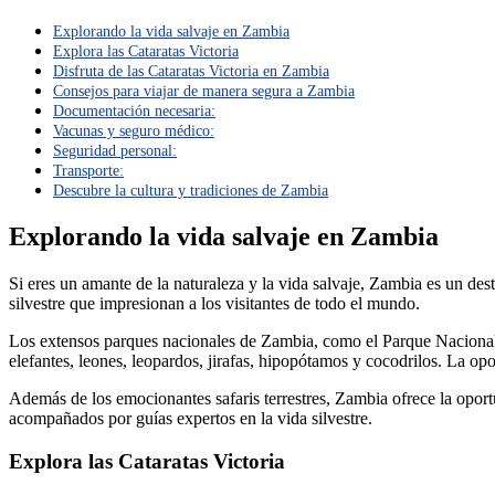
Explorando la vida salvaje en Zambia
Explora las Cataratas Victoria
Disfruta de las Cataratas Victoria en Zambia
Consejos para viajar de manera segura a Zambia
Documentación necesaria:
Vacunas y seguro médico:
Seguridad personal:
Transporte:
Descubre la cultura y tradiciones de Zambia
Explorando la vida salvaje en Zambia
Si eres un amante de la naturaleza y la vida salvaje, Zambia es un des
silvestre que impresionan a los visitantes de todo el mundo.
Los extensos parques nacionales de Zambia, como el Parque Naciona
elefantes, leones, leopardos, jirafas, hipopótamos y cocodrilos. La opo
Además de los emocionantes safaris terrestres, Zambia ofrece la oportu
acompañados por guías expertos en la vida silvestre.
Explora las Cataratas Victoria