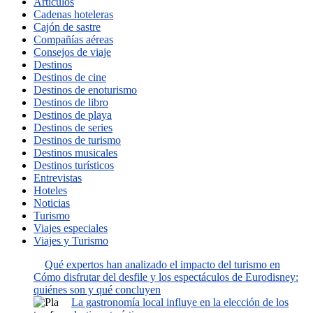
Artículos
Cadenas hoteleras
Cajón de sastre
Compañías aéreas
Consejos de viaje
Destinos
Destinos de cine
Destinos de enoturismo
Destinos de libro
Destinos de playa
Destinos de series
Destinos de turismo
Destinos musicales
Destinos turísticos
Entrevistas
Hoteles
Noticias
Turismo
Viajes especiales
Viajes y Turismo
Qué expertos han analizado el impacto del turismo en
Cómo disfrutar del desfile y los espectáculos de Eurodisney:
quiénes son y qué concluyen
La gastronomía local influye en la elección de los