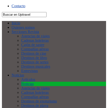
Contacto
Inicio
Quienes somos
Secciones Revista
Agencias de viajes
Cadenas hoteleras
Cajón de sastre
Compañías aéreas
Destinos de cine
Destinos de libro
Destinos de series
Destinos musicales
Entrevistas
Noticias
Artículos
Noticias
Agencias de viajes
Cadenas hoteleras
Compañías aéreas
Destinos de enoturismo
Destinos de playa