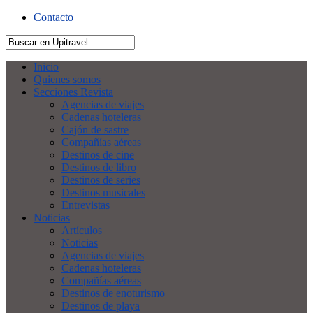
Contacto
Inicio
Quienes somos
Secciones Revista
Agencias de viajes
Cadenas hoteleras
Cajón de sastre
Compañías aéreas
Destinos de cine
Destinos de libro
Destinos de series
Destinos musicales
Entrevistas
Noticias
Artículos
Noticias
Agencias de viajes
Cadenas hoteleras
Compañías aéreas
Destinos de enoturismo
Destinos de playa