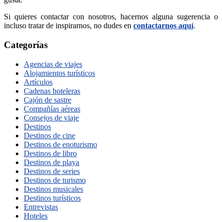
Si quieres contactar con nosotros, hacernos alguna sugerencia o
incluso tratar de inspirarnos, no dudes en
contactarnos aquí
.
Categorías
Agencias de viajes
Alojamientos turísticos
Artículos
Cadenas hoteleras
Cajón de sastre
Compañías aéreas
Consejos de viaje
Destinos
Destinos de cine
Destinos de enoturismo
Destinos de libro
Destinos de playa
Destinos de series
Destinos de turismo
Destinos musicales
Destinos turísticos
Entrevistas
Hoteles