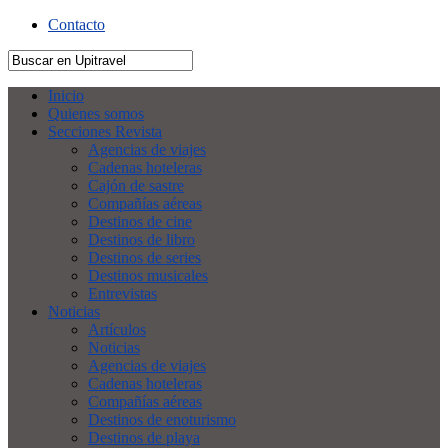
Contacto
Inicio
Quienes somos
Secciones Revista
Agencias de viajes
Cadenas hoteleras
Cajón de sastre
Compañías aéreas
Destinos de cine
Destinos de libro
Destinos de series
Destinos musicales
Entrevistas
Noticias
Artículos
Noticias
Agencias de viajes
Cadenas hoteleras
Compañías aéreas
Destinos de enoturismo
Destinos de playa