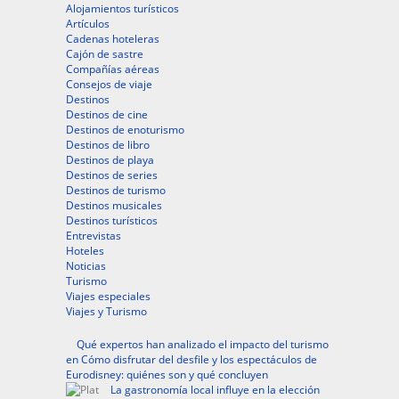
Alojamientos turísticos
Artículos
Cadenas hoteleras
Cajón de sastre
Compañías aéreas
Consejos de viaje
Destinos
Destinos de cine
Destinos de enoturismo
Destinos de libro
Destinos de playa
Destinos de series
Destinos de turismo
Destinos musicales
Destinos turísticos
Entrevistas
Hoteles
Noticias
Turismo
Viajes especiales
Viajes y Turismo
Qué expertos han analizado el impacto del turismo
en Cómo disfrutar del desfile y los espectáculos de
Eurodisney: quiénes son y qué concluyen
La gastronomía local influye en la elección