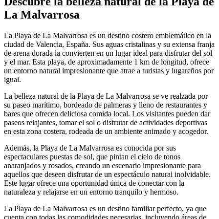
Descubre la belleza natural de la Playa de
La Malvarrosa
La Playa de La Malvarrosa es un destino costero emblemático en la
ciudad de Valencia, España. Sus aguas cristalinas y su extensa franja
de arena dorada la convierten en un lugar ideal para disfrutar del sol
y el mar. Esta playa, de aproximadamente 1 km de longitud, ofrece
un entorno natural impresionante que atrae a turistas y lugareños por
igual.
La belleza natural de la Playa de La Malvarrosa se ve realzada por
su paseo marítimo, bordeado de palmeras y lleno de restaurantes y
bares que ofrecen deliciosa comida local. Los visitantes pueden dar
paseos relajantes, tomar el sol o disfrutar de actividades deportivas
en esta zona costera, rodeada de un ambiente animado y acogedor.
Además, la Playa de La Malvarrosa es conocida por sus
espectaculares puestas de sol, que pintan el cielo de tonos
anaranjados y rosados, creando un escenario impresionante para
aquellos que deseen disfrutar de un espectáculo natural inolvidable.
Este lugar ofrece una oportunidad única de conectar con la
naturaleza y relajarse en un entorno tranquilo y hermoso.
La Playa de La Malvarrosa es un destino familiar perfecto, ya que
cuenta con todas las comodidades necesarias, incluyendo áreas de