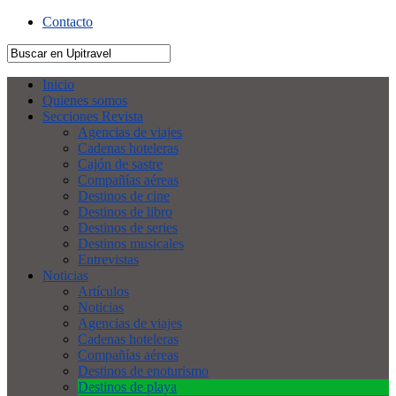
Contacto
Inicio
Quienes somos
Secciones Revista
Agencias de viajes
Cadenas hoteleras
Cajón de sastre
Compañías aéreas
Destinos de cine
Destinos de libro
Destinos de series
Destinos musicales
Entrevistas
Noticias
Artículos
Noticias
Agencias de viajes
Cadenas hoteleras
Compañías aéreas
Destinos de enoturismo
Destinos de playa