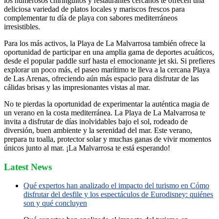
los numerosos chiringuitos y restaurantes cercanos te ofrecen una
deliciosa variedad de platos locales y mariscos frescos para
complementar tu día de playa con sabores mediterráneos
irresistibles.
Para los más activos, la Playa de La Malvarrosa también ofrece la
oportunidad de participar en una amplia gama de deportes acuáticos,
desde el popular paddle surf hasta el emocionante jet ski. Si prefieres
explorar un poco más, el paseo marítimo te lleva a la cercana Playa
de Las Arenas, ofreciendo aún más espacio para disfrutar de las
cálidas brisas y las impresionantes vistas al mar.
No te pierdas la oportunidad de experimentar la auténtica magia de
un verano en la costa mediterránea. La Playa de La Malvarrosa te
invita a disfrutar de días inolvidables bajo el sol, rodeado de
diversión, buen ambiente y la serenidad del mar. Este verano,
prepara tu toalla, protector solar y muchas ganas de vivir momentos
únicos junto al mar. ¡La Malvarrosa te está esperando!
Latest News
Qué expertos han analizado el impacto del turismo en Cómo
disfrutar del desfile y los espectáculos de Eurodisney: quiénes
son y qué concluyen