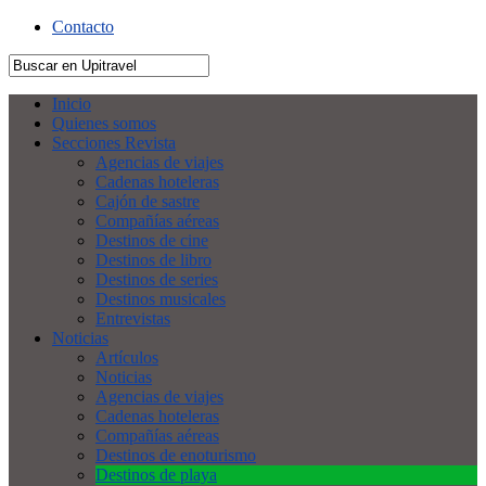
Contacto
Inicio
Quienes somos
Secciones Revista
Agencias de viajes
Cadenas hoteleras
Cajón de sastre
Compañías aéreas
Destinos de cine
Destinos de libro
Destinos de series
Destinos musicales
Entrevistas
Noticias
Artículos
Noticias
Agencias de viajes
Cadenas hoteleras
Compañías aéreas
Destinos de enoturismo
Destinos de playa